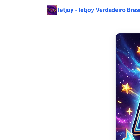
letjoy - letjoy Verdadeiro Bra