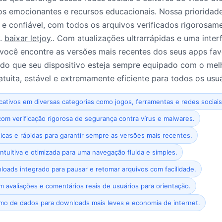
os emocionantes e recursos educacionais. Nossa prioridade
 e confiável, com todos os arquivos verificados rigorosam
.
baixar letjoy
.. Com atualizações ultrarrápidas e uma interf
 você encontre as versões mais recentes dos seus apps fav
ndo que seu dispositivo esteja sempre equipado com o mel
tuita, estável e extremamente eficiente para todos os usu
icativos em diversas categorias como jogos, ferramentas e redes sociais
m verificação rigorosa de segurança contra vírus e malwares.
icas e rápidas para garantir sempre as versões mais recentes.
intuitiva e otimizada para uma navegação fluida e simples.
oads integrado para pausar e retomar arquivos com facilidade.
 avaliações e comentários reais de usuários para orientação.
mo de dados para downloads mais leves e economia de internet.