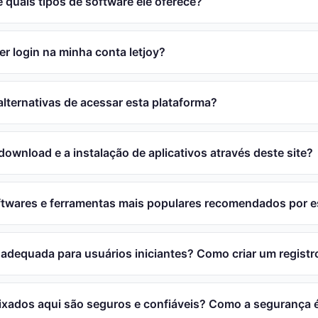
 e quais tipos de software ele oferece?
r login na minha conta letjoy?
lternativas de acessar esta plataforma?
download e a instalação de aplicativos através deste site?
ftwares e ferramentas mais populares recomendados por es
 adequada para usuários iniciantes? Como criar um registr
ixados aqui são seguros e confiáveis? Como a segurança é