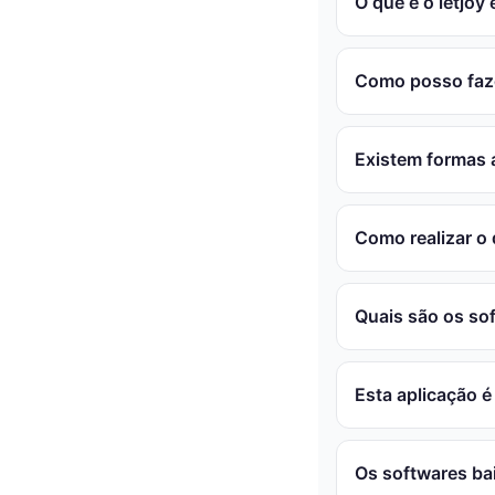
O que é o letjoy
Como posso faze
Existem formas a
Como realizar o 
Quais são os so
Esta aplicação é
Os softwares ba