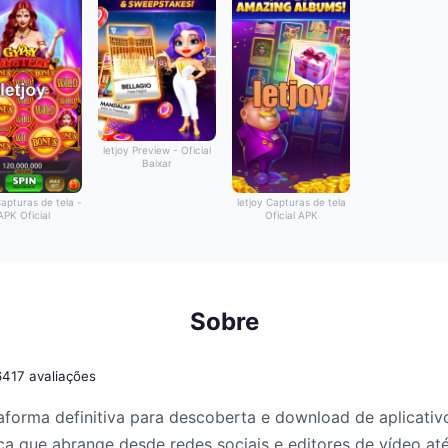
letjoy Preview - Oficial
Baixar
Capturas de tela -
letjoy Capturas de tela
APK Oficial
Oficial APK
Sobre
417 avaliações
taforma definitiva para descoberta e download de aplicativ
ca que abrange desde redes sociais e editores de vídeo at