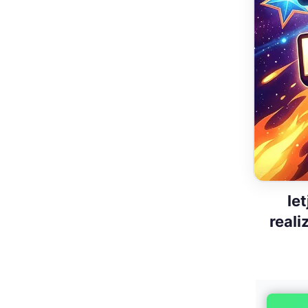
let
reali