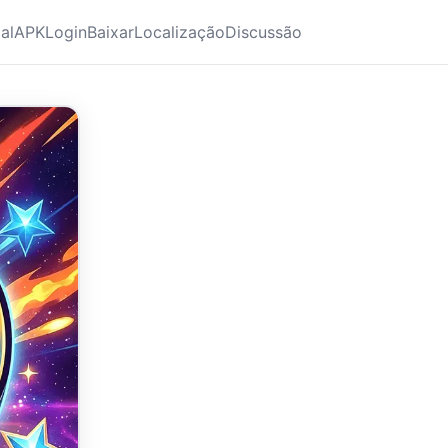
ial
APK
Login
Baixar
Localização
Discussão