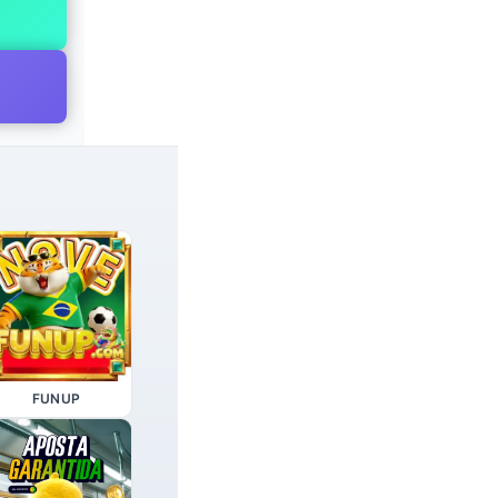
FUNUP