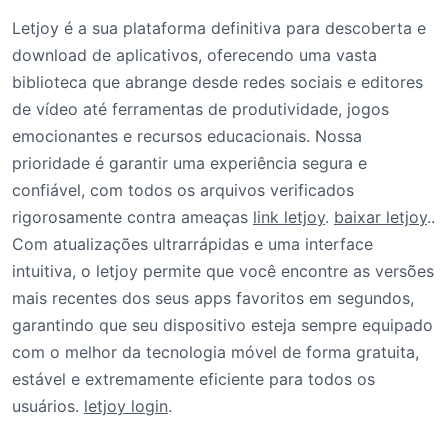
Letjoy é a sua plataforma definitiva para descoberta e
download de aplicativos, oferecendo uma vasta
biblioteca que abrange desde redes sociais e editores
de vídeo até ferramentas de produtividade, jogos
emocionantes e recursos educacionais. Nossa
prioridade é garantir uma experiência segura e
confiável, com todos os arquivos verificados
rigorosamente contra ameaças
link letjoy
.
baixar letjoy
..
Com atualizações ultrarrápidas e uma interface
intuitiva, o letjoy permite que você encontre as versões
mais recentes dos seus apps favoritos em segundos,
garantindo que seu dispositivo esteja sempre equipado
com o melhor da tecnologia móvel de forma gratuita,
estável e extremamente eficiente para todos os
usuários.
letjoy login
.