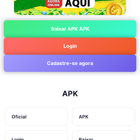
Baixar APK APK
Login
Cadastre-se agora
APK
Oficial
APK
Login
Baixar