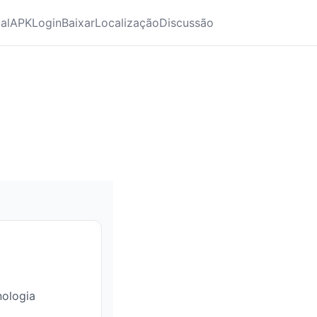
ial
APK
Login
Baixar
Localização
Discussão
nologia