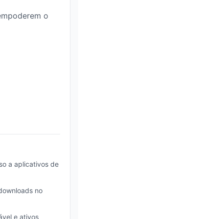
e empoderem o
o a aplicativos de
 downloads no
vel e ativos