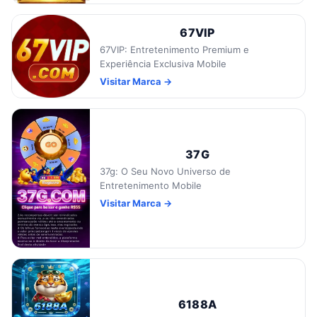
67VIP
67VIP: Entretenimento Premium e
Experiência Exclusiva Mobile
Visitar Marca →
37G
37g: O Seu Novo Universo de
Entretenimento Mobile
Visitar Marca →
6188A